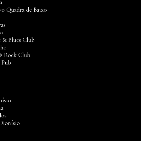
á
vo Quadra de Baixo
o
ras
zo
k & Blues Club
nho
@ Rock Club
s Pub
nísio
ha
los
Dionísio