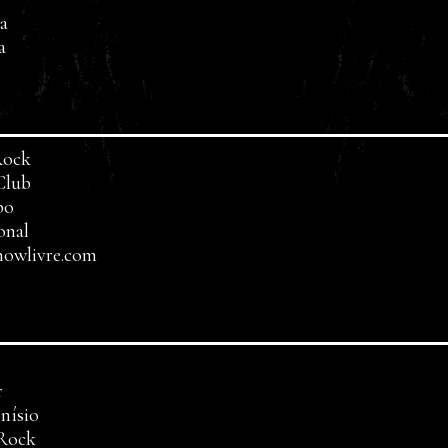
ra
a
Rock
Club
bo
onal
howlivre.com
r
nísio
 Rock