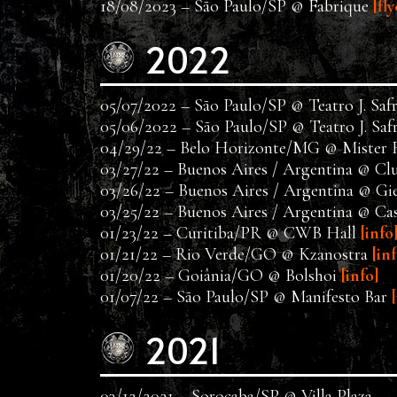
18/08/2023 – São Paulo/SP @ Fabrique
[fl
2022
05/07/2022 – São Paulo/SP @ Teatro J. Saf
05/06/2022 – São Paulo/SP @ Teatro J. Saf
04/29/22 – Belo Horizonte/MG @ Miste
03/27/22 – Buenos Aires / Argentina @ 
03/26/22 – Buenos Aires / Argentina @ G
03/25/22 – Buenos Aires / Argentina @ 
01/23/22 – Curitiba/PR @ CWB Hall
[info
01/21/22 – Rio Verde/GO @ Kzanostra
[in
01/20/22 – Goiânia/GO @ Bolshoi
[info]
01/07/22 – São Paulo/SP @ Manifesto Bar
2021
03/12/2021 – Sorocaba/SP @ Villa Plaza