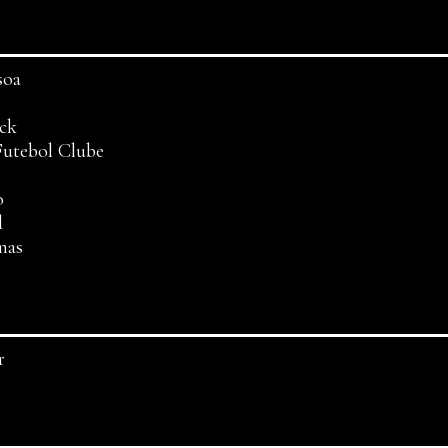
soa
ock
Futebol Clube
o
l
nas
r