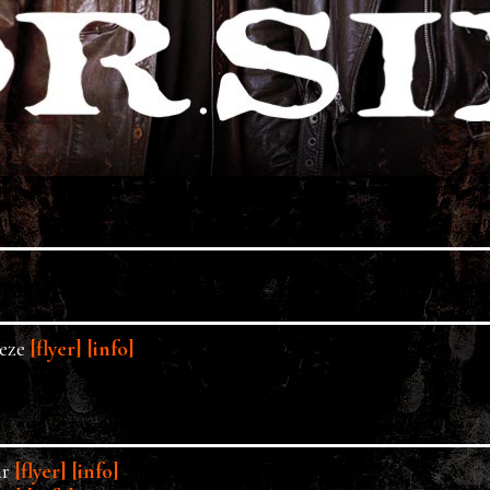
eeze
[flyer]
[info]
ar
[flyer]
[info]