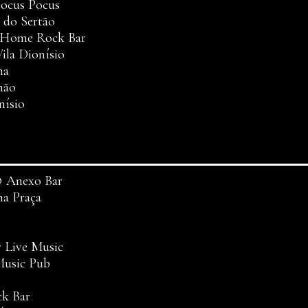
Hocus Pocus
 do Sertão
t Home Rock Bar
ila Dionísio
ha
mão
nísio
@ Anexo Bar
na Praça
 Live Music
Music Pub
ck Bar