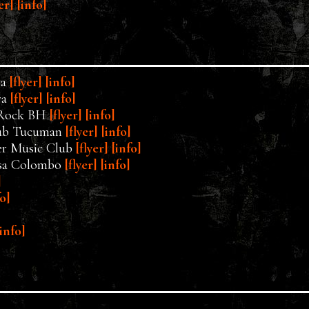
yer]
[info]
ra
[flyer]
[info]
ra
[flyer]
[info]
r Rock BH
[flyer]
[info]
Club Tucuman
[flyer]
[info]
ier Music Club
[flyer]
[info]
Casa Colombo
[flyer]
[info]
]
fo]
[info]