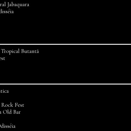
ral Jabaquara
isséia
 Tropical Butantã
est
tica
o Rock Fest
n Old Bar
disséia